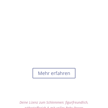
Dieses 4-Wochen-Starterpaket schenkt dir
Orientierung und Leichtigkeit:
Du bekommst alltagstaugliche Nährstoff-Hacks,
praktische Ernährungstage und kleine
Reflexionsimpulse, die dich wieder in Verbindung
mit deinem Körper bringen – nährend, leicht
umsetzbar und im Einklang mit deiner Intuition.
Für mehr Energie, ein gutes Bauchgefühl beim
Essen – und das schöne Vertrauen:
„Mein Baby und ich sind gut versorgt – und ich hab
endlich einen Plan, der sich richtig gut anfühlt.“
Mehr erfahren
Mama, du siehst fantastisch
aus!
Deine Lizenz zum Schlemmen: figurfreundlich,
nährstoffreich & mit voller Baby-Power