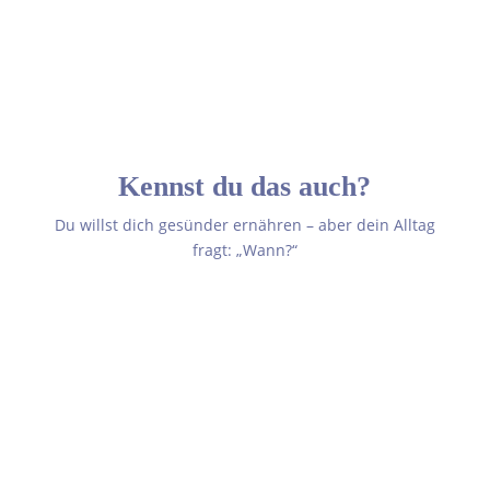
Kennst du das auch?
Du willst dich gesünder ernähren – aber dein Alltag
fragt: „Wann?“
Dein Körper verändert sich. Dein
Appetit hat plötzlich eigene
Regeln. Und überall heißt es etwas
anderes:
„Jetzt darfst du ruhig für zwei essen – dein Baby braucht
das!“
„Iss einfach das, worauf du Lust hast – dein Körper zeigt