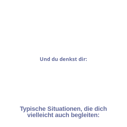
dir schon, was er braucht.“
„Fleisch brauchst du jetzt auf jeden Fall – wegen dem
Eisen, du weißt schon.“
„Müdigkeit ist normal, du bist halt schwanger…“
„Stillende Frauen brauchen viele Kalorien – hau ruhig
ordentlich rein.“
Und du denkst dir:
„Ich will einfach nur wissen, was meinem Baby
wirklich guttut, uns mit gutem Bauchgefühl
versorgen – und dabei nicht komplett meine Figur
und meine Energie verlieren.“
Typische Situationen, die dich
vielleicht auch begleiten: