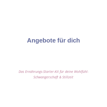
Angebote für dich
Bauchgefühl & Babyglück
Das Ernährungs-Starter-Kit für deine Wohlfühl-
Schwangerschaft & Stillzeit
Du möchtest endlich wissen, was dir und deinem
kleinen Wunder wirklich guttut – aber zwischen
Heißhunger, Müdigkeit und zu viel Einflüssen von
außen fällt’s dir schwer, den Anfang zu finden?