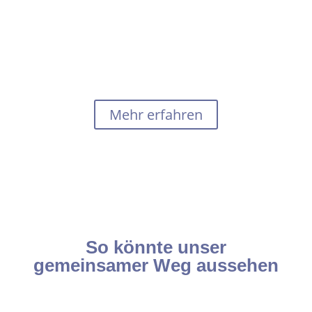
Für mehr Balance, mehr Selbstfürsorge – und das
wunderbare Gefühl:
„Ich darf genießen. Ich darf mich wieder schön fühlen Ich
erlebe, wie sich gesunde Ernährung endlich leicht und
genussvoll anfühlen kann. Ich tanke auf und stärke mein
Baby mit – denn unsere Gesundheit beginnt gemeinsam.“
Mehr erfahren
So könnte unser
gemeinsamer Weg aussehen