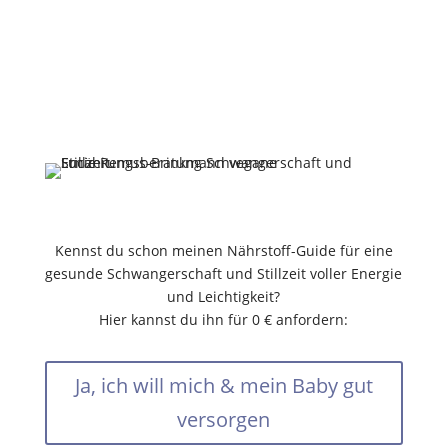
werdende und frischgebackene Mamas dabei, sich
in dieser besonderen Zeit wieder wohl, lebendig
und rundum gut versorgt zu fühlen – mit Selfcare
auf dem Teller, die nicht nur die Mama zum
Strahlen bringt, sondern auch ihr Baby aufblühen
lässt.
Kennst du schon meinen Nährstoff-Guide für eine
gesunde Schwangerschaft und Stillzeit voller Energie
und Leichtigkeit?
Hier kannst du ihn für 0 € anfordern:
Ja, ich will mich & mein Baby gut
versorgen