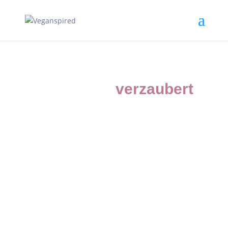
Vom Leben
verzaubert
.
Pflanzenbasierte
Ernährungsberatung für
schwangere &
Stillmamas
Ich bin Lucie Remus-Brinkmann und begleite