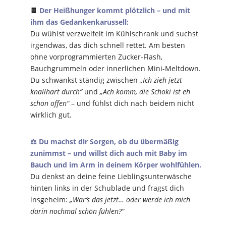
🍫
Der Heißhunger kommt plötzlich – und mit
ihm das Gedankenkarussell:
Du wühlst verzweifelt im Kühlschrank und suchst
irgendwas, das dich schnell rettet. Am besten
ohne vorprogrammierten Zucker-Flash,
Bauchgrummeln oder innerlichen Mini-Meltdown.
Du schwankst ständig zwischen
„Ich zieh jetzt
knallhart durch“
und
„Ach komm, die Schoki ist eh
schon offen“
– und fühlst dich nach beidem nicht
wirklich gut.
⚖️ Du machst dir Sorgen, ob du übermäßig
zunimmst – und willst dich auch mit Baby im
Bauch und im Arm in deinem Körper wohlfühlen.
Du denkst an deine feine Lieblingsunterwäsche
hinten links in der Schublade und fragst dich
insgeheim:
„War’s das jetzt… oder werde ich mich
darin nochmal schön fühlen?“