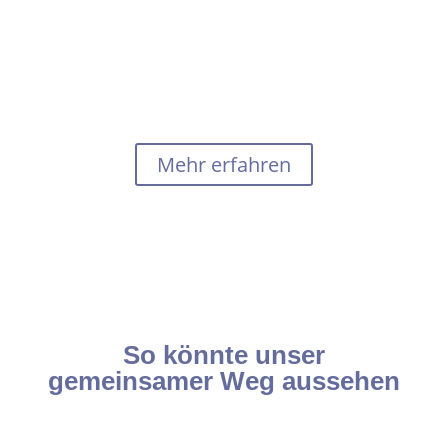
Für mehr Balance, mehr Selbstfürsorge – und das
wunderbare Gefühl:
„Ich darf genießen. Ich darf mich wieder schön fühlen Ich
erlebe, wie sich gesunde Ernährung endlich leicht und
genussvoll anfühlen kann. Ich tanke auf und stärke mein
Baby mit – denn unsere Gesundheit beginnt gemeinsam.“
Mehr erfahren
So könnte unser
gemeinsamer Weg aussehen