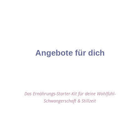
Angebote für dich
Bauchgefühl & Babyglück
Das Ernährungs-Starter-Kit für deine Wohlfühl-
Schwangerschaft & Stillzeit
Du möchtest endlich wissen, was dir und deinem
kleinen Wunder wirklich guttut – aber zwischen
Heißhunger, Müdigkeit und zu viel Einflüssen von
außen fällt’s dir schwer, den Anfang zu finden?