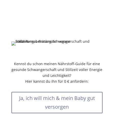
werdende und frischgebackene Mamas dabei, sich
in dieser besonderen Zeit wieder wohl, lebendig
und rundum gut versorgt zu fühlen – mit Selfcare
auf dem Teller, die nicht nur die Mama zum
Strahlen bringt, sondern auch ihr Baby aufblühen
lässt.
Kennst du schon meinen Nährstoff-Guide für eine
gesunde Schwangerschaft und Stillzeit voller Energie
und Leichtigkeit?
Hier kannst du ihn für 0 € anfordern:
Ja, ich will mich & mein Baby gut
versorgen