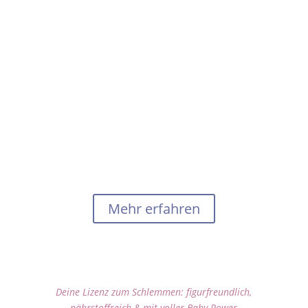
Dieses 4-Wochen-Starterpaket schenkt dir
Orientierung und Leichtigkeit:
Du bekommst alltagstaugliche Nährstoff-Hacks,
praktische Ernährungstage und kleine
Reflexionsimpulse, die dich wieder in Verbindung
mit deinem Körper bringen – nährend, leicht
umsetzbar und im Einklang mit deiner Intuition.
Für mehr Energie, ein gutes Bauchgefühl beim
Essen – und das schöne Vertrauen:
„Mein Baby und ich sind gut versorgt – und ich hab
endlich einen Plan, der sich richtig gut anfühlt.“
Mehr erfahren
Mama, du siehst fantastisch
aus!
Deine Lizenz zum Schlemmen: figurfreundlich,
nährstoffreich & mit voller Baby-Power