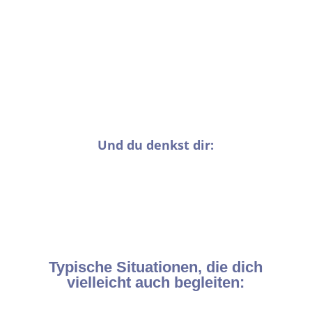
dir schon, was er braucht.“
„Fleisch brauchst du jetzt auf jeden Fall – wegen dem
Eisen, du weißt schon.“
„Müdigkeit ist normal, du bist halt schwanger…“
„Stillende Frauen brauchen viele Kalorien – hau ruhig
ordentlich rein.“
Und du denkst dir:
„Ich will einfach nur wissen, was meinem Baby
wirklich guttut, uns mit gutem Bauchgefühl
versorgen – und dabei nicht komplett meine Figur
und meine Energie verlieren.“
Typische Situationen, die dich
vielleicht auch begleiten: