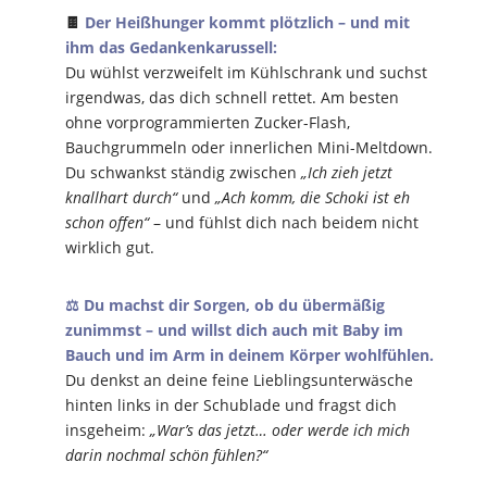
🍫
Der Heißhunger kommt plötzlich – und mit
ihm das Gedankenkarussell:
Du wühlst verzweifelt im Kühlschrank und suchst
irgendwas, das dich schnell rettet. Am besten
ohne vorprogrammierten Zucker-Flash,
Bauchgrummeln oder innerlichen Mini-Meltdown.
Du schwankst ständig zwischen
„Ich zieh jetzt
knallhart durch“
und
„Ach komm, die Schoki ist eh
schon offen“
– und fühlst dich nach beidem nicht
wirklich gut.
⚖️ Du machst dir Sorgen, ob du übermäßig
zunimmst – und willst dich auch mit Baby im
Bauch und im Arm in deinem Körper wohlfühlen.
Du denkst an deine feine Lieblingsunterwäsche
hinten links in der Schublade und fragst dich
insgeheim:
„War’s das jetzt… oder werde ich mich
darin nochmal schön fühlen?“