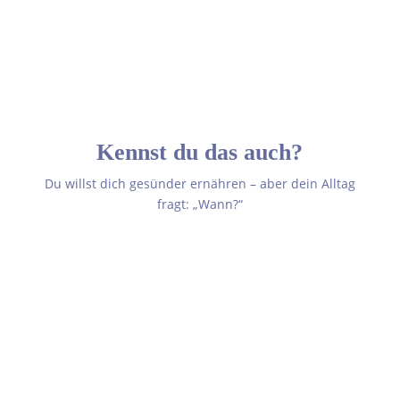
Kennst du das auch?
Du willst dich gesünder ernähren – aber dein Alltag
fragt: „Wann?“
Dein Körper verändert sich. Dein
Appetit hat plötzlich eigene
Regeln. Und überall heißt es etwas
anderes:
„Jetzt darfst du ruhig für zwei essen – dein Baby braucht
das!“
„Iss einfach das, worauf du Lust hast – dein Körper zeigt