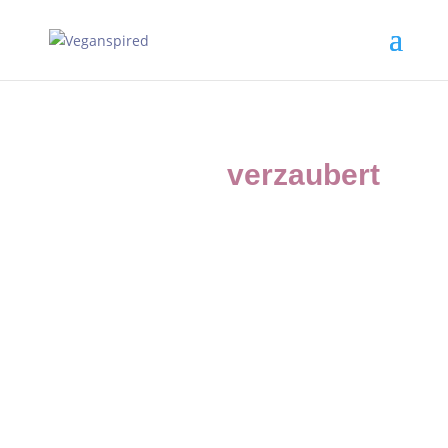
Vom Leben
verzaubert
.
Pflanzenbasierte
Ernährungsberatung für
schwangere &
Stillmamas
Ich bin Lucie Remus-Brinkmann und begleite